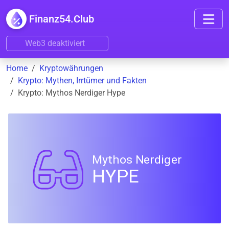
Finanz54.Club
Web3 deaktiviert
Home
Kryptowährungen
Krypto: Mythen, Irrtümer und Fakten
Krypto: Mythos Nerdiger Hype