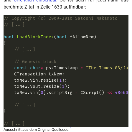
berühmte Zitat in Zeile 1630 auffindbar:
bool
LoadBlockIndex
(
bool
const
char
*
 pszTimestamp 
=
"The Times 03/Jan
    txNew.vin.resize(
1
    txNew.vout.resize(
1
    txNew.vin[
0
].scriptSig 
=
 CScript() 
<<
486604
1
Ausschnitt aus dem Original-Quellcode: